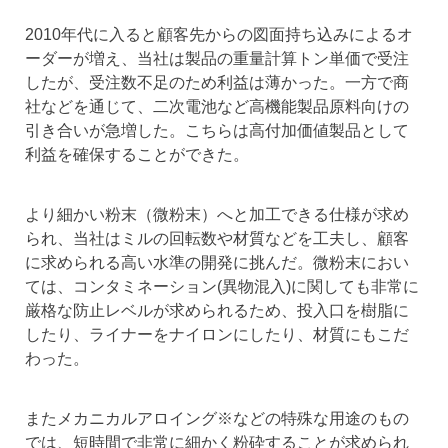
2010年代に入ると顧客先からの図面持ち込みによるオ
ーダーが増え、当社は製品の重量計算トン単価で受注
したが、受注数不足のため利益は薄かった。一方で商
社などを通じて、二次電池など高機能製品原料向けの
引き合いが急増した。こちらは高付加価値製品として
利益を確保することができた。
より細かい粉末（微粉末）へと加工できる仕様が求め
られ、当社はミルの回転数や材質などを工夫し、顧客
に求められる高い水準の開発に挑んだ。微粉末におい
ては、コンタミネーション(異物混入)に関しても非常に
厳格な防止レベルが求められるため、投入口を樹脂に
したり、ライナーをナイロンにしたり、材質にもこだ
わった。
またメカニカルアロイング※などの特殊な用途のもの
では、短時間で非常に細かく粉砕することが求められ