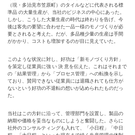
（現・多治見市笠原町）のタイルなどに代表される標
準品 の大量生産が、当社のビジネスの中心にあった。
しかし、こうした大量生産の時代は終わりを告げ、今
後は客先の要望に合わせた一品一様のモノづくりが必
要とされると考えた。だが、多品種少量の生産は手間
がかかり、コストも増加するのが目に見えていた。
このような状況に対し、好功は「新モノづくり方針」
を策定し従業員に強 い 決 意を伝えた。これはそれまで
の「結果管理」から「プロセス管理」への転換を示し
ており、賛同できない従業員には退職されても仕方が
ないという好功の不退転の想いが込められたものだっ
た。
当社はこの方針に沿って、管理部門を設置し、製品の
納期や価格を妥当なものにしようと奮闘した。さらに
社外のコンサルティングも入れて、「小日程」「中日