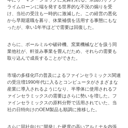
ライムローンに端を発する世界的な不況の煽りを受
け、当社の受注も一時的に激減した。この経営の悪化
から早期退職を募り、休業補償を活用する事態にもな
ったが、幸い1年半ほどで需要は回復した。
さらに、ボールミルや破砕機、窯業機械などを扱う同
業他社が、軒並み事業を畳んだため、それらの需要も
取り込んで成長することができた。
市場の多様化ITの普及によるファインセラミックス関連
の受注増1990年代に入るとコンピュータがさまざまな
産業に導入されるようになり、半導体に使用されるフ
ァインセラミックスの需要はさらに勢いを増した。フ
ァインセラミックスの原料分野で活用されていた、当
社の日特向けのOEM製品も順調に推移した。
さらに同社向けに開発した硬度の高いアルミナを内張