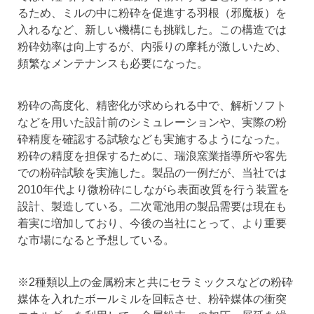
るため、ミルの中に粉砕を促進する羽根（邪魔板）を
入れるなど、新しい機構にも挑戦した。この構造では
粉砕効率は向上するが、内張りの摩耗が激しいため、
頻繁なメンテナンスも必要になった。
粉砕の高度化、精密化が求められる中で、解析ソフト
などを用いた設計前のシミュレーションや、実際の粉
砕精度を確認する試験なども実施するようになった。
粉砕の精度を担保するために、瑞浪窯業指導所や客先
での粉砕試験を実施した。製品の一例だが、当社では
2010年代より微粉砕にしながら表面改質を行う装置を
設計、製造している。二次電池用の製品需要は現在も
着実に増加しており、今後の当社にとって、より重要
な市場になると予想している。
※2種類以上の金属粉末と共にセラミックスなどの粉砕
媒体を入れたボールミルを回転させ、粉砕媒体の衝突