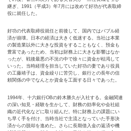
継ぎ、1991（平成3）年7月には改めて好功が代表取締
役に就任した。
好功の代表取締役就任と前後して、国内ではバブル経
済が崩壊。日本の経済は大きく低迷する。当社は本業
の製造業以外に大きな投資をすることもなく、預金も
豊富であったため、当初は財務上に大きな影響はなか
ったが、戦後最悪の不況の中で徐々に資金が枯渇して
いった。当時経理を担当していた好功の妻であり役員
の工藤靖子は、資金繰りに苦労し、銀行との長年の信
頼関係の中でなんとか資金を工面する日々であった。
1994年、十六銀行OBの鈴木勝久が入社する。金融関連
の深い知見・経験を生かして、財務の効率化や会社組
織の近代化などに取り組んだ。特に財務上の課題にい
ち早く手を付け、当時当社で主流となっていた手形決
済からの脱却を進めた。さらに長期借入金の返済や機