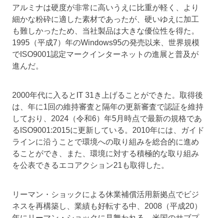
アルミナは硬度が非常に高いうえに比重が軽く、より
細かな粉砕に適した素材であったが、硬いゆえに加工
も難しかったため、当社製品は大きな優位性を得た。
1995（平成7）年のWindows95の発売以来、世界規模
でISO9001認定マークインターネットの進展と普及が
進んだ。
2000年代に入るとIT 31き上げることができた。取得後
は、年に1回の維持審査と隔年の更新審査で認証を維持
しており、2024（令和6）年5月時点で最新の規格であ
るISO9001:2015に更新している。2010年には、ガイド
ラインに沿うことで環境への取り組みを総合的に進め
ることができ、また、環境に対する積極的な取り組み
を公表できるエコアクション21も取得した。
リーマン・ショックによる休業補償活用新拠点でビジ
ネスを再構築し、業績も好転する中、2008（平成20）
年にリーマン・ショックに見舞われる。米国のサブプ