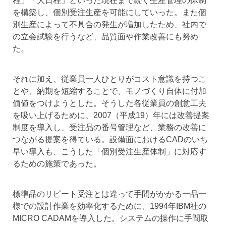
程」「大日程」といった現在まで続く生産管理の体制
を構築し、個別受注生産を可能にしていった。また個
別生産によって不具合の発生が増加したため、社内で
の立会試験を行うなど、品質面や作業改善にも努め
た。
それに加え、従業員一人ひとりがコスト意識を持つこ
とや、納期を短縮することで、モノづくり自体に付加
価値をつけようとした。そうした各従業員の創意工夫
を吸い上げるために、2007（平成19）年には改善提案
制度を導入し、受注品の番号管理など、業務の改善に
つながる提案を得ている。設備面におけるCADのいち
早い導入も、こうした「個別受注生産体制」に対応す
るための施策であった。
標準品のリピート受注とは違って手間がかかる一品一
様での設計作業を効率化するために、1994年IBM社の
MICRO CADAMを導入した。システムの操作に手間取