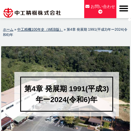
Skip
お問い合わせ
to
content
【公式】中工精機株式会社-創業100年の粉砕機製造パイオニア
ホーム
»
中工精機100年史（WEB版）
»
第4章 発展期 1991(平成3)年ー2024(令
メーカー
和6)年
第4章 発展期 1991(平成3)
年ー2024(令和6)年