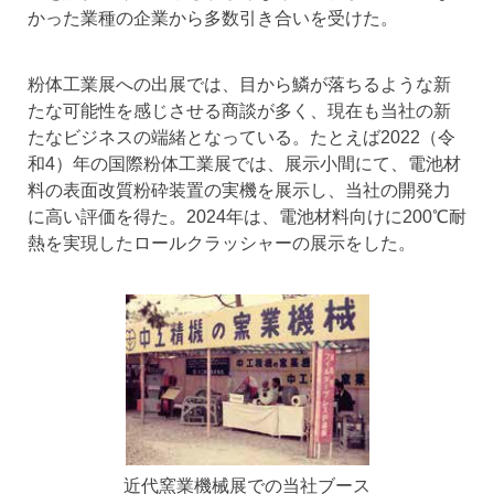
かった業種の企業から多数引き合いを受けた。
粉体工業展への出展では、目から鱗が落ちるような新
たな可能性を感じさせる商談が多く、現在も当社の新
たなビジネスの端緒となっている。たとえば2022（令
和4）年の国際粉体工業展では、展示小間にて、電池材
料の表面改質粉砕装置の実機を展示し、当社の開発力
に高い評価を得た。2024年は、電池材料向けに200℃耐
熱を実現したロールクラッシャーの展示をした。
近代窯業機械展での当社ブース