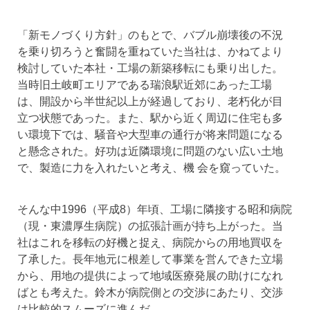
「新モノづくり方針」のもとで、バブル崩壊後の不況
を乗り切ろうと奮闘を重ねていた当社は、かねてより
検討していた本社・工場の新築移転にも乗り出した。
当時旧土岐町エリアである瑞浪駅近郊にあった工場
は、開設から半世紀以上が経過しており、老朽化が目
立つ状態であった。また、駅から近く周辺に住宅も多
い環境下では、騒音や大型車の通行が将来問題になる
と懸念された。好功は近隣環境に問題のない広い土地
で、製造に力を入れたいと考え、機 会を窺っていた。
そんな中1996（平成8）年頃、工場に隣接する昭和病院
（現・東濃厚生病院）の拡張計画が持ち上がった。当
社はこれを移転の好機と捉え、病院からの用地買収を
了承した。長年地元に根差して事業を営んできた立場
から、用地の提供によって地域医療発展の助けになれ
ばとも考えた。鈴木が病院側との交渉にあたり、交渉
は比較的スムーズに進んだ。