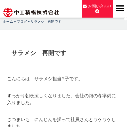
Skip
お問い合わせ
to
content
ホーム
»
ブログ
»
サラメシ 再開です
【公式】中工精機株式会社-創業100年の粉砕機製造パイオニア
メーカー
サラメシ 再開です
こんにちは！サラメシ担当Y子です。
すっかり朝晩涼しくなりました。会社の畑の冬準備に
入りました。
さつまいも にんじんを掘って社員さんとワケワケし
ました。