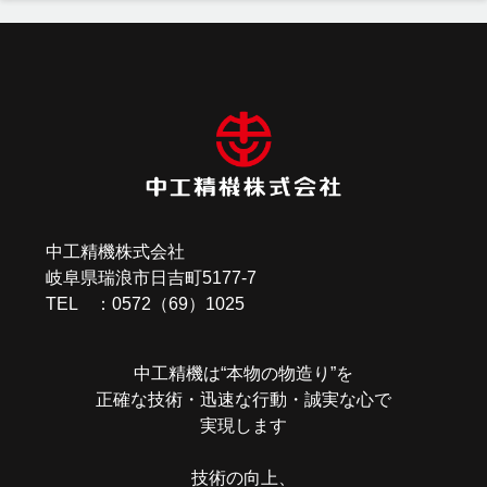
投
稿
ナ
ビ
ゲ
ー
中工精機株式会社
シ
岐阜県瑞浪市日吉町5177-7
ョ
TEL ：0572（69）1025
ン
中工精機は“本物の物造り”を
正確な技術・迅速な行動・誠実な心で
実現します
技術の向上、