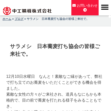
Skip
お問い合わせ
to
content
ホーム
»
ブログ
»
サラメシ 日本蕎麦打ち協会の皆様ご来社で。
【公式】中工精機株式会社-創業100年の粉砕機製造パイオニア
メーカー
サラメシ 日本蕎麦打ち協会の皆様ご
来社で。
12月10日水曜日 なんと！素敵なご縁があって、弊社
で打ち立てのお蕎麦をいただくことができる機会を得
ました。
素敵な女性の方々がご来社され、道具もなにもかも本
格的で、目の前で蕎麦を打たれる様子をみることもで
き、