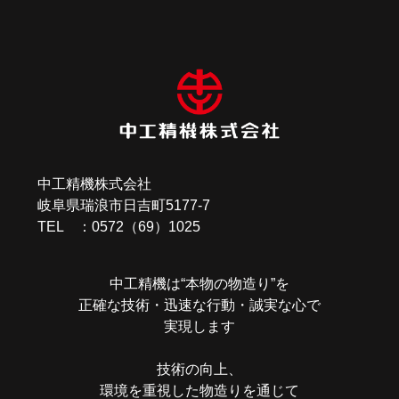
稿
ナ
ビ
ゲ
ー
中工精機株式会社
シ
岐阜県瑞浪市日吉町5177-7
ョ
TEL ：0572（69）1025
ン
中工精機は“本物の物造り”を
正確な技術・迅速な行動・誠実な心で
実現します
技術の向上、
環境を重視した物造りを通じて