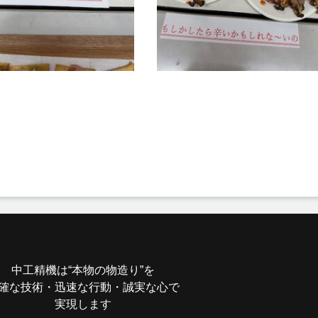
中工精機は“本物の物造り”を
確な技術・迅速な行動・誠実な心で
実現します