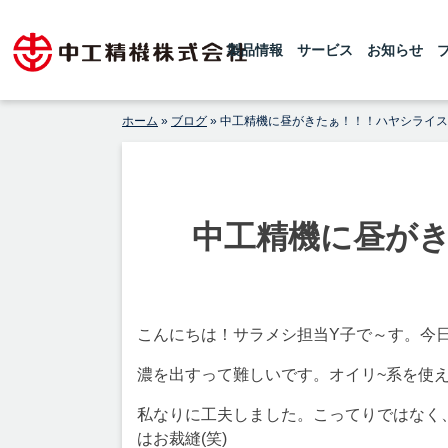
Skip
1925年の創業以来、世界レベルの粉砕
【公式】中工精機株式会社-創
機・ボールミルを製造している中工精機
to
です。微粉砕機のボールミル、連続式微
製品情報
サービス
お知らせ
業100年の粉砕機製造パイオニ
content
粉砕機のチューブミルを製造しておりま
アメーカー
す 。設計から製造据付まで行い、ボー
ルミル専門メーカーとしてお客様からの
高純度原料製造のご要望にお応えしてお
ホーム
»
ブログ
»
中工精機に昼がきたぁ！！！ハヤシライス
ります。
中工精機に昼が
こんにちは！サラメシ担当Y子で～す。今
濃を出すって難しいです。オイリ~系を使
私なりに工夫しました。こってりではなく
はお裁縫(笑)