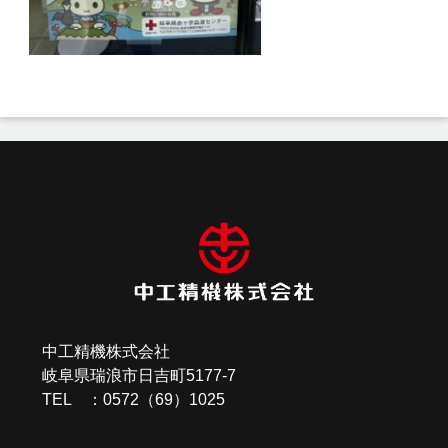
投
稿
ナ
ビ
ゲ
ー
中工精機株式会社
シ
岐阜県瑞浪市日吉町5177-7
ョ
TEL ：0572（69）1025
ン