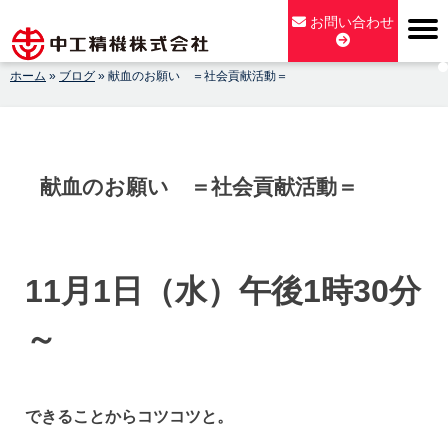
Skip
お問い合わせ
to
content
ホーム
»
ブログ
»
献血のお願い ＝社会貢献活動＝
【公式】中工精機株式会社-創業100年の粉砕機製造パイオニア
メーカー
献血のお願い ＝社会貢献活動＝
11月1日（水）午後1時30分
～
できることからコツコツと。