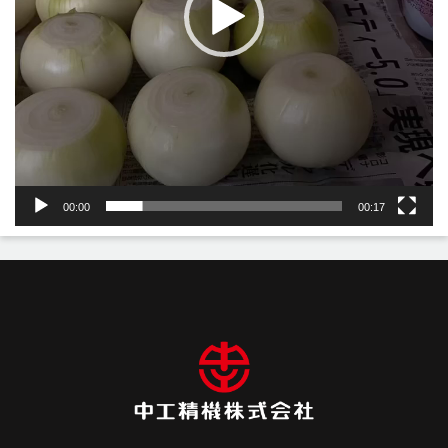
00:00
00:17
投
稿
ナ
ビ
ゲ
ー