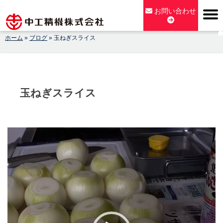
Skip
お問い合わせ
to
content
ホーム
»
ブログ
»
玉ねぎスライス
【公式】中工精機株式会社-創業100年の粉砕機製造パイオニア
メーカー
玉ねぎスライス
動
画
プ
レ
ー
ヤ
ー