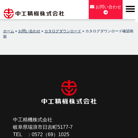
Skip
お問い合わせ
to
content
【公式】中工精機株式会社-創業100年の粉砕機製造パイオニア
ホーム
»
お問い合わせ
»
カタログダウンロード
»
カタログダウンロード確認画
メーカー
面
中工精機株式会社
岐阜県瑞浪市日吉町5177-7
TEL ：0572（69）1025