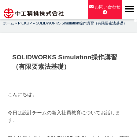
Skip
お問い合わせ
to
content
ホーム
»
PICKUP
»
SOLIDWORKS Simulation操作講習（有限要素法基礎）
【公式】中工精機株式会社-創業100年の粉砕機製造パイオニア
メーカー
SOLIDWORKS Simulation操作講習
（有限要素法基礎）
こんにちは。
今日は設計チームの新入社員教育についてお話しま
す。