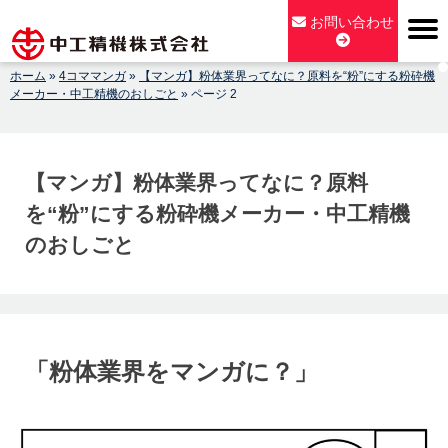
Skip
お問い合わせ
to
content
ホーム
»
4コママンガ
»
【マンガ】粉体業界ってなに？原料を“粉”にする粉砕機
【公式】中工精機株式会社-創業100年の粉砕機製造パイオニア
メーカー・中工精機のおしごと
»
ページ 2
メーカー
【マンガ】粉体業界ってなに？原料
を“粉”にする粉砕機メーカー・中工精機
のおしごと
「粉体業界をマンガに？」