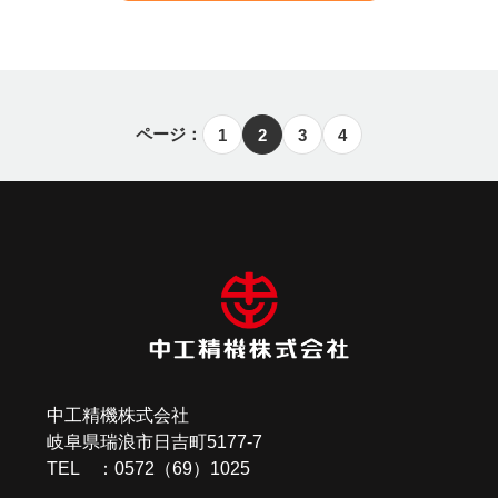
ページ：
1
2
3
4
投
稿
ナ
ビ
ゲ
ー
中工精機株式会社
岐阜県瑞浪市日吉町5177-7
シ
TEL ：0572（69）1025
ョ