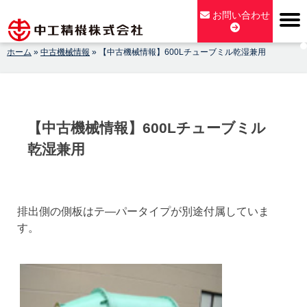
Skip
お問い合わせ
to
content
ホーム
»
中古機械情報
»
【中古機械情報】600Lチューブミル乾湿兼用
【公式】中工精機株式会社-創業100年の粉砕機製造パイオニア
メーカー
【中古機械情報】600Lチューブミル
乾湿兼用
排出側の側板はテ―パータイプが別途付属していま
す。