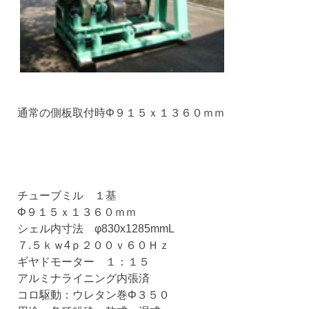
通常の側板取付時Φ９１５ｘ１３６０ｍｍ
チューブミル １基
Φ９１５ｘ１３６０ｍｍ
シェル内寸法 φ830x1285mmL
７.５ｋｗ4ｐ２００ｖ６０Ｈｚ
ギヤドモーター １：１５
アルミナライニング内張済
コロ駆動：ウレタン巻Φ３５０