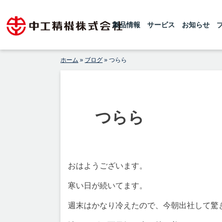
Skip
1925年の創業以来、世界レベルの粉砕
【公式】中工精機株式会社-創
機・ボールミルを製造している中工精機
to
です。微粉砕機のボールミル、連続式微
製品情報
サービス
お知らせ
業100年の粉砕機製造パイオニ
content
粉砕機のチューブミルを製造しておりま
アメーカー
す 。設計から製造据付まで行い、ボー
ルミル専門メーカーとしてお客様からの
高純度原料製造のご要望にお応えしてお
ホーム
»
ブログ
»
つらら
ります。
つらら
おはようございます。
寒い日が続いてます。
週末はかなり冷えたので、今朝出社して驚