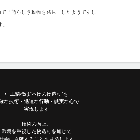
内で「熊らしき動物を発見」したようですし、
す。
。
中工精機は“本物の物造り”を
確な技術・迅速な行動・誠実な心で
実現します
技術の向上、
環境を重視した物造りを通じて
社会に貢献することを目指します