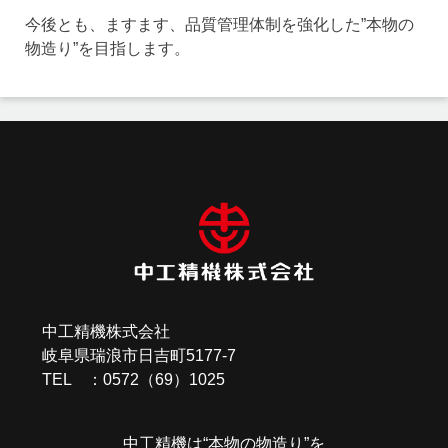
今後とも、ますます、品質管理体制を強化した”本物の
物造り”を目指します。
投
稿
ナ
ビ
ゲ
ー
中工精機株式会社
シ
岐阜県瑞浪市日吉町5177-7
ョ
TEL ：0572（69）1025
ン
中工精機は“本物の物造り”を