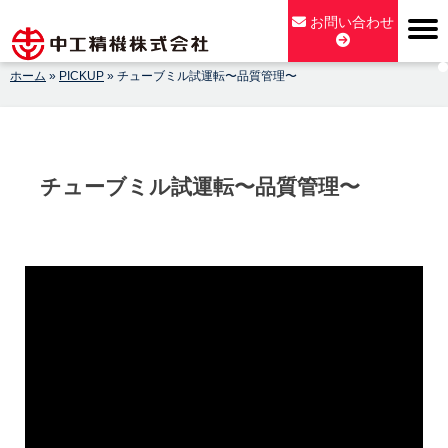
Skip
お問い合わせ
to
content
ホーム
»
PICKUP
»
チューブミル試運転〜品質管理〜
【公式】中工精機株式会社-創業100年の粉砕機製造パイオニア
メーカー
チューブミル試運転〜品質管理〜