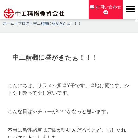
Skip
お問い合わせ
to
content
ホーム
»
ブログ
»
中工精機に昼がきたぁ！！！
【公式】中工精機株式会社-創業100年の粉砕機製造パイオニア
メーカー
中工精機に昼がきたぁ！！！
こんにちは。サラメシ担当Y子です。当地は雨です。シ
トシト降って少し寒いです。
こんな日はシチューがいいかなっと思います。
本当は男性諸君はご飯がいいんだろうけど、おしゃれ
にバケットにしました。