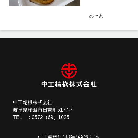
あ～あ
投
稿
ナ
ビ
ゲ
ー
中工精機株式会社
シ
岐阜県瑞浪市日吉町5177-7
ョ
TEL ：0572（69）1025
ン
中工精機は“本物の物造り”を