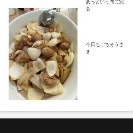
あっという間に完
食
今日もごちそうさ
ま
投
稿