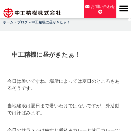
Skip
お問い合わせ
to
content
ホーム
»
ブログ
»
中工精機に昼がきたぁ！
【公式】中工精機株式会社-創業100年の粉砕機製造パイオニア
メーカー
中工精機に昼がきたぁ！
今日は暑いですね。場所によっては夏日のところもあ
るそうです。
当地瑞浪は夏日まで暑いわけではないですが、外活動
では汗ばみます。
今日のサラメシは牛すじ煮込みカレーと甘口カレーで