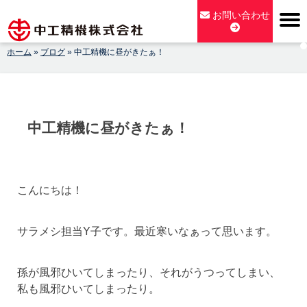
Skip
お問い合わせ
to
content
ホーム
»
ブログ
»
中工精機に昼がきたぁ！
【公式】中工精機株式会社-創業100年の粉砕機製造パイオニア
メーカー
中工精機に昼がきたぁ！
こんにちは！
サラメシ担当Y子です。最近寒いなぁって思います。
孫が風邪ひいてしまったり、それがうつってしまい、
私も風邪ひいてしまったり。