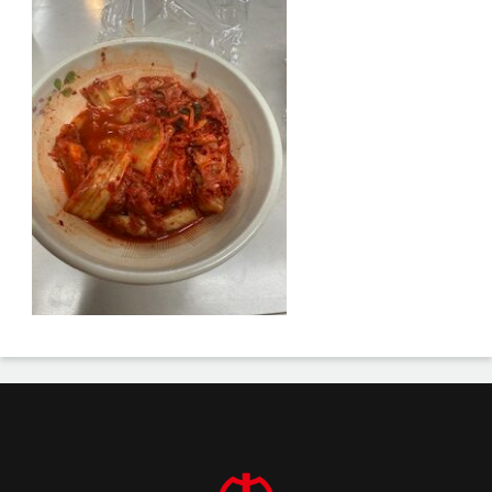
投
稿
ナ