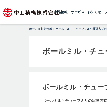
Skip
1925年の創業以来、世界レベルの粉砕
【公式】中工精機株式会社-創
機・ボールミルを製造している中工精機
to
です。微粉砕機のボールミル、連続式微
製品情報
サービス
お知らせ
業100年の粉砕機製造パイオニ
content
粉砕機のチューブミルを製造しておりま
アメーカー
す 。設計から製造据付まで行い、ボー
ルミル専門メーカーとしてお客様からの
高純度原料製造のご要望にお応えしてお
ホーム
»
技術情報
»
ボールミル・チューブミルの駆動方式の
ります。
ボールミル・チュ
ボールミル・チュー
ボールミルとチューブミルの駆動方