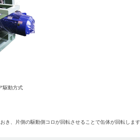
ア駆動方式
ておき、片側の駆動側コロが回転させることで缶体が回転しま