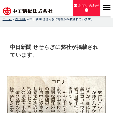
Skip
お問い合わせ
to
content
ホーム
»
PICKUP
»
中日新聞 せせらぎに弊社が掲載されています。
【公式】中工精機株式会社-創業100年の粉砕機製造パイオニア
メーカー
中日新聞 せせらぎに弊社が掲載され
ています。