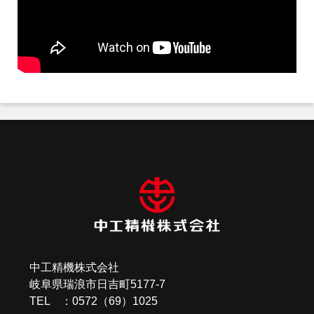
投
稿
ナ
ビ
ゲ
ー
中工精機株式会社
シ
岐阜県瑞浪市日吉町5177-7
ョ
TEL ：0572（69）1025