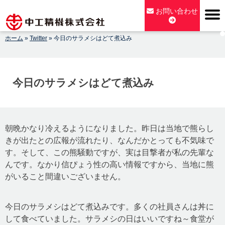
Skip
お問い合わせ
to
content
ホーム
»
Twitter
»
今日のサラメシはどて煮込み
【公式】中工精機株式会社-創業100年の粉砕機製造パイオニア
メーカー
今日のサラメシはどて煮込み
朝晩かなり冷えるようになりました。昨日は当地で熊らし
きが出たとの広報が流れたり、なんだかとっても不気味で
す。そして、この熊騒動ですが、実は目撃者が私の先輩な
んです。なかり信ぴょう性の高い情報ですから、当地に熊
がいること間違いございません。
今日のサラメシはどて煮込みです。多くの社員さんは丼に
して食べていました。サラメシの日はいいですね～食堂が