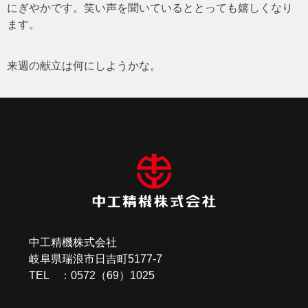
にぎやかです。笑い声を聞いているととっても嬉しくなり
ます。
来週の献立は何にしようかな。
投
稿
ナ
ビ
ゲ
ー
中工精機株式会社
シ
岐阜県瑞浪市日吉町5177-7
TEL ：0572（69）1025
ョ