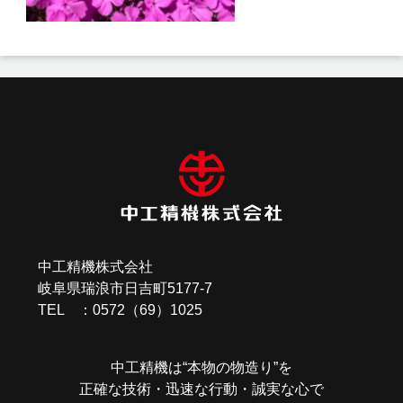
投
稿
ナ
ビ
ゲ
ー
中工精機株式会社
シ
岐阜県瑞浪市日吉町5177-7
ョ
TEL ：0572（69）1025
ン
中工精機は“本物の物造り”を
正確な技術・迅速な行動・誠実な心で