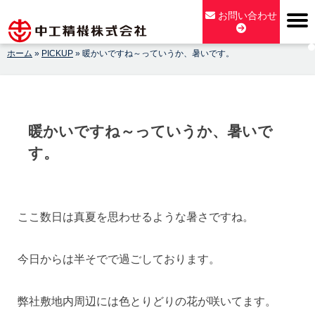
Skip
お問い合わせ
to
content
ホーム
»
PICKUP
»
暖かいですね～っていうか、暑いです。
【公式】中工精機株式会社-創業100年の粉砕機製造パイオニア
メーカー
暖かいですね～っていうか、暑いで
す。
ここ数日は真夏を思わせるような暑さですね。
今日からは半そでで過ごしております。
弊社敷地内周辺には色とりどりの花が咲いてます。