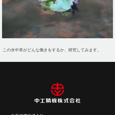
この水中草がどんな働きをするか、研究してみます。
投
稿
ナ
ビ
ゲ
ー