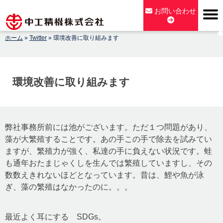
Skip
お問い合わせ
to
content
ホーム
»
Twitter
»
環境改善に取り組みます
【公式】中工精機株式会社-創業100年の粉砕機製造パイオニア
メーカー
環境改善に取り組みます
弊社事務所前には池がございます。ただ１つ問題があり、
藻が大繁殖することです。あの手この手で除去を試みてい
ますが、繁殖力が強く、私達の手に負えない状況です。蛙
も通年おたまじゃくしを生んでは繁殖していますし、その
数数えきれないほどとなっています。昔は、鯉や魚が泳
ぎ、藻の繁殖はなかったのに。。。
最近よく耳にする SDGs。