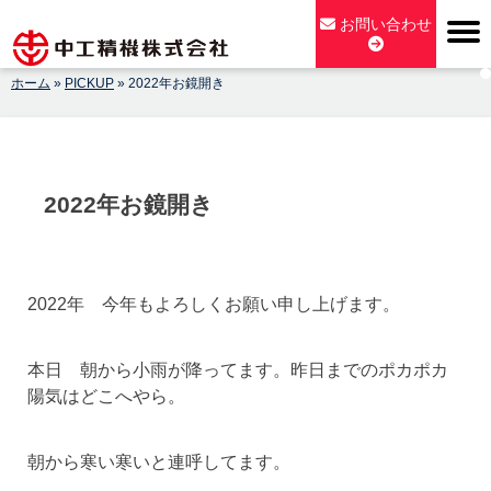
Skip
お問い合わせ
to
content
ホーム
»
PICKUP
»
2022年お鏡開き
【公式】中工精機株式会社-創業100年の粉砕機製造パイオニア
メーカー
2022年お鏡開き
2022年 今年もよろしくお願い申し上げます。
本日 朝から小雨が降ってます。昨日までのポカポカ
陽気はどこへやら。
朝から寒い寒いと連呼してます。