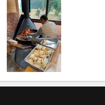
投
稿
ナ