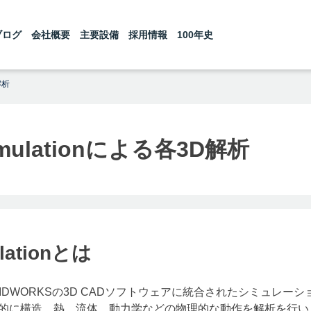
ブログ
会社概要
主要設備
採用情報
100年史
解析
imulationによる各3D解析
lationとは
は、SOLIDWORKSの3D CADソフトウェアに統合されたシミュレー
階で仮想的に構造、熱、流体、動力学などの物理的な動作を解析を行