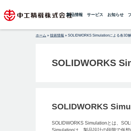
Skip
1925年の創業以来、世界レベルの粉砕
【公式】中工精機株式会社-創
機・ボールミルを製造している中工精機
to
です。微粉砕機のボールミル、連続式微
製品情報
サービス
お知らせ
業100年の粉砕機製造パイオニ
content
粉砕機のチューブミルを製造しておりま
アメーカー
す 。設計から製造据付まで行い、ボー
ルミル専門メーカーとしてお客様からの
高純度原料製造のご要望にお応えしてお
ホーム
»
技術情報
»
SOLIDWORKS Simulationによる各3D
ります。
SOLIDWORKS S
SOLIDWORKS Simu
SOLIDWORKS Simulationと
Simulationは、製品設計の段