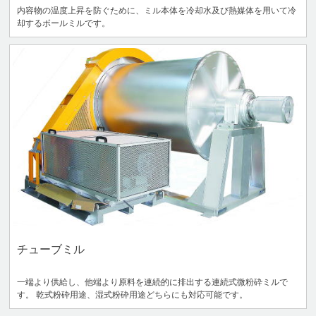
内容物の温度上昇を防ぐために、ミル本体を冷却水及び熱媒体を用いて冷
却するボールミルです。
チューブミル
一端より供給し、他端より原料を連続的に排出する連続式微粉砕ミルで
す。 乾式粉砕用途、湿式粉砕用途どちらにも対応可能です。