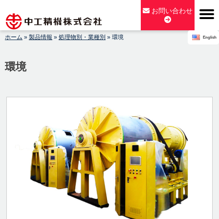
Skip
お問い合わせ
to
content
ホーム
»
製品情報
»
処理物別・業種別
»
環境
English
【公式】中工精機株式会社-創業100年の粉砕機製造パイオニア
メーカー
環境