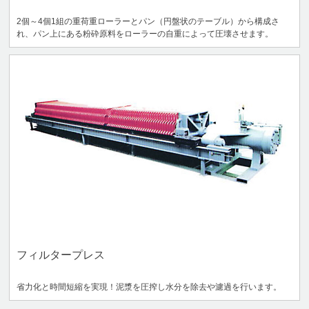
2個～4個1組の重荷重ローラーとパン（円盤状のテーブル）から構成さ
れ、パン上にある粉砕原料をローラーの自重によって圧壊させます。
フィルタープレス
省力化と時間短縮を実現！泥漿を圧搾し水分を除去や濾過を行います。