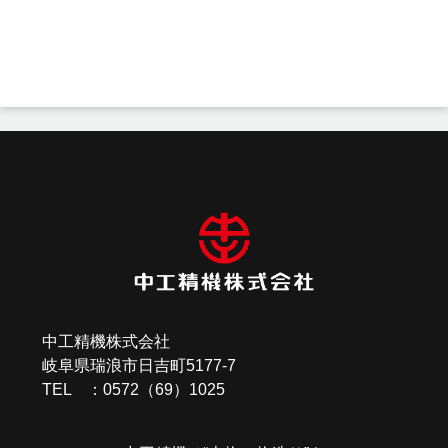
投
稿
ナ
ビ
ゲ
ー
中工精機株式会社
シ
岐阜県瑞浪市日吉町5177-7
ョ
TEL ：0572（69）1025
ン