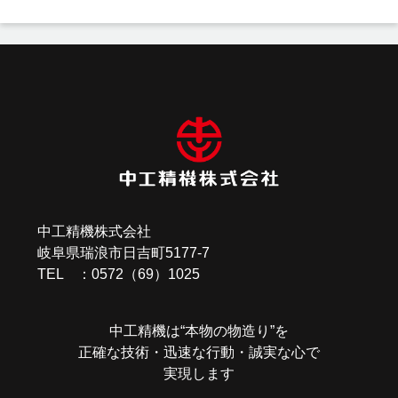
投
稿
ナ
ビ
ゲ
ー
中工精機株式会社
シ
岐阜県瑞浪市日吉町5177-7
ョ
TEL ：0572（69）1025
ン
中工精機は“本物の物造り”を
正確な技術・迅速な行動・誠実な心で
実現します