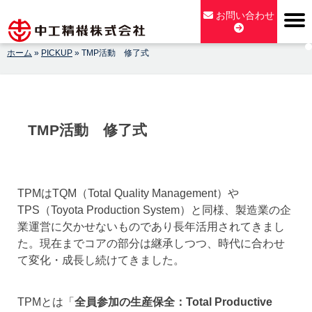
Skip
お問い合わせ
to
content
ホーム
»
PICKUP
»
TMP活動 修了式
【公式】中工精機株式会社-創業100年の粉砕機製造パイオニア
メーカー
TMP活動 修了式
TPMはTQM（Total Quality Management）や
TPS（Toyota Production System）と同様、製造業の企
業運営に欠かせないものであり長年活用されてきまし
た。現在までコアの部分は継承しつつ、時代に合わせ
て変化・成長し続けてきました。
TPMとは「
全員参加の生産保全：Total Productive