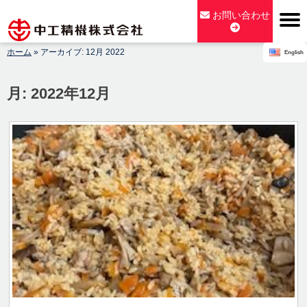
Skip
お問い合わせ
to
content
ホーム
»
アーカイブ: 12月 2022
English
【公式】中工精機株式会社-創業100年の粉砕機製造パイオニア
メーカー
月:
2022年12月