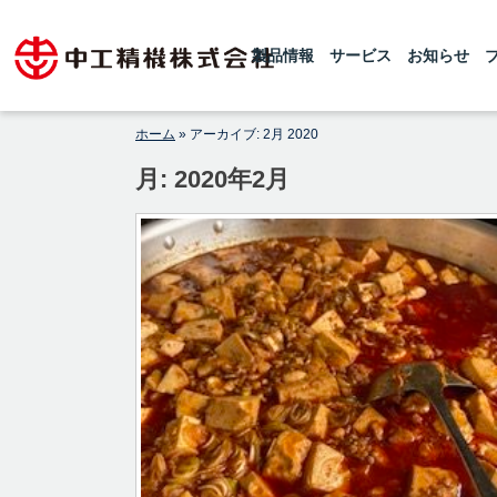
Skip
1925年の創業以来、世界レベルの粉砕
【公式】中工精機株式会社-創
機・ボールミルを製造している中工精機
to
です。微粉砕機のボールミル、連続式微
製品情報
サービス
お知らせ
業100年の粉砕機製造パイオニ
content
粉砕機のチューブミルを製造しておりま
アメーカー
す 。設計から製造据付まで行い、ボー
ルミル専門メーカーとしてお客様からの
高純度原料製造のご要望にお応えしてお
ホーム
»
アーカイブ: 2月 2020
ります。
月:
2020年2月