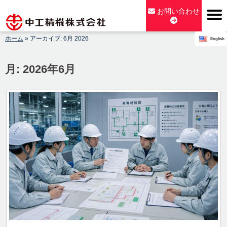
Skip
お問い合わせ
to
content
ホーム
»
アーカイブ: 6月 2026
English
【公式】中工精機株式会社-創業100年の粉砕機製造パイオニア
メーカー
月:
2026年6月