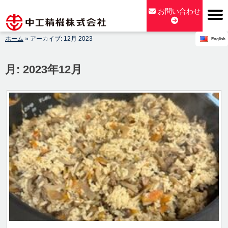
Skip
お問い合わせ
to
content
ホーム
»
アーカイブ: 12月 2023
English
【公式】中工精機株式会社-創業100年の粉砕機製造パイオニア
メーカー
月:
2023年12月