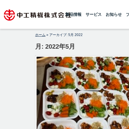
Skip
1925年の創業以来、世界レベルの粉砕
【公式】中工精機株式会社-創
機・ボールミルを製造している中工精機
to
です。微粉砕機のボールミル、連続式微
製品情報
サービス
お知らせ
業100年の粉砕機製造パイオニ
content
粉砕機のチューブミルを製造しておりま
アメーカー
す 。設計から製造据付まで行い、ボー
ルミル専門メーカーとしてお客様からの
高純度原料製造のご要望にお応えしてお
ホーム
»
アーカイブ: 5月 2022
ります。
月:
2022年5月