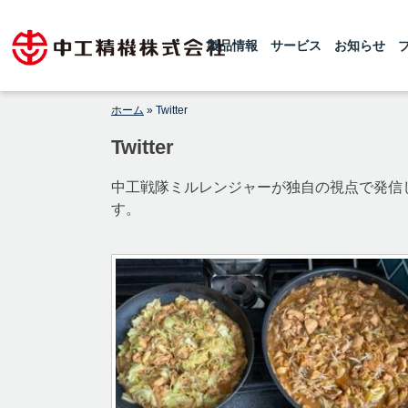
Skip
1925年の創業以来、世界レベルの粉砕
【公式】中工精機株式会社-創
機・ボールミルを製造している中工精機
to
です。微粉砕機のボールミル、連続式微
製品情報
サービス
お知らせ
業100年の粉砕機製造パイオニ
content
粉砕機のチューブミルを製造しておりま
アメーカー
す 。設計から製造据付まで行い、ボー
ルミル専門メーカーとしてお客様からの
高純度原料製造のご要望にお応えしてお
ホーム
»
Twitter
ります。
Twitter
中工戦隊ミルレンジャーが独自の視点で発信
す。