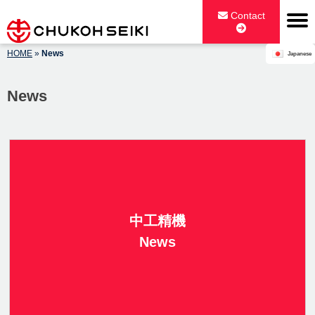
Skip
Contact
to
content
HOME
»
News
Japanese
CHUKOH SEIKI CO., LTD.
News
中工精機
News